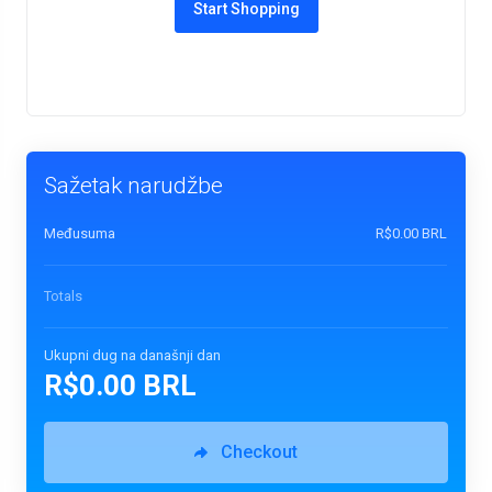
Start Shopping
Sažetak narudžbe
Međusuma
R$0.00 BRL
Totals
Ukupni dug na današnji dan
R$0.00 BRL
Checkout