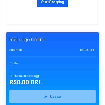
Start Shopping
Riepilogo Ordine
Subtotale
R$0.00 BRL
Totale
Totale da saldare oggi
R$0.00 BRL
Cassa