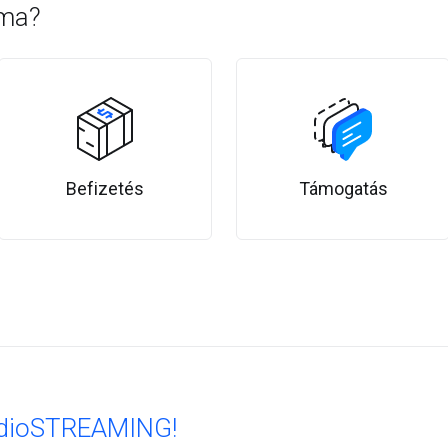
 ma?
Befizetés
Támogatás
udioSTREAMING!