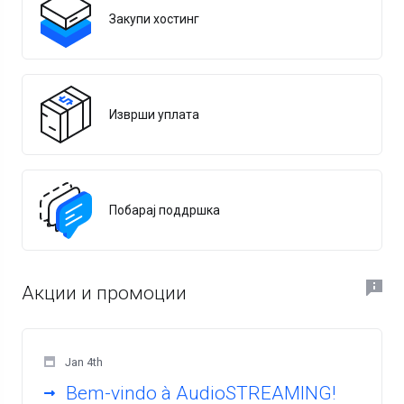
Закупи хостинг
Изврши уплата
Побарај поддршка
Акции и промоции
Jan 4th
Bem-vindo à AudioSTREAMING!