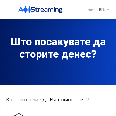
BRL
Што посакувате да
сторите денес?
Како можеме да Ви помогнеме?