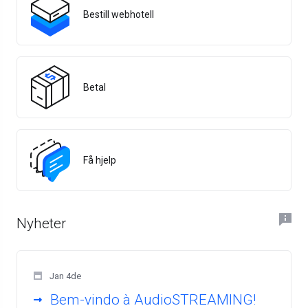
Bestill webhotell
Betal
Få hjelp
Nyheter
Jan 4de
Bem-vindo à AudioSTREAMING!