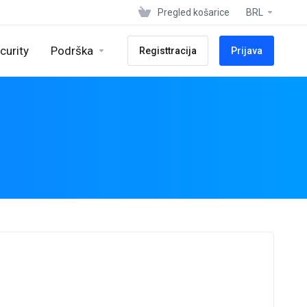
Pregled košarice
BRL
curity
Podrška
Registtracija
Prijava