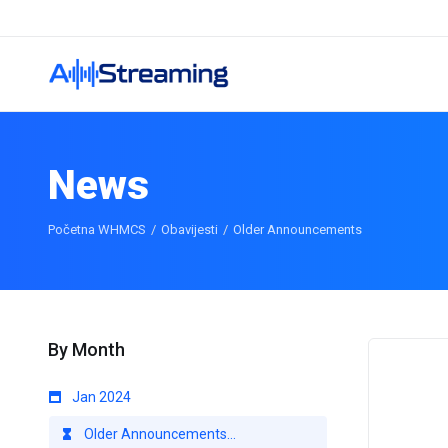
News
Početna WHMCS
Obavijesti
Older Announcements
By Month
Jan 2024
Older Announcements...