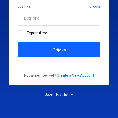
Lozinka
Forgot?
Zapamti me
Prijava
Not a member yet?
Create a New Account
Jezik:
Hrvatski