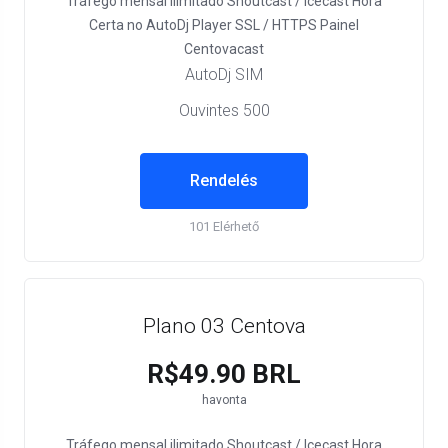
Tráfego mensal ilimitado
Shoutcast / Icecast
Hora
Certa no AutoDj
Player SSL / HTTPS
Painel
Centovacast
AutoDj SIM
Ouvintes 500
Rendelés
101 Elérhető
Plano 03 Centova
R$49.90 BRL
havonta
Tráfego mensal ilimitado
Shoutcast / Icecast
Hora