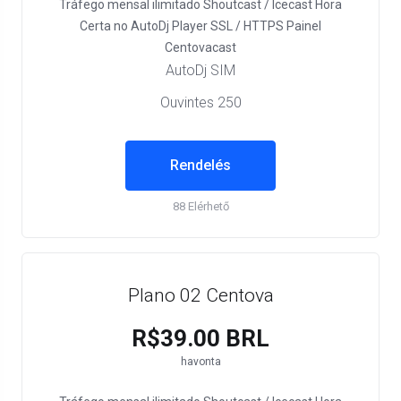
Tráfego mensal ilimitado
Shoutcast / Icecast
Hora
Certa no AutoDj
Player SSL / HTTPS
Painel
Centovacast
AutoDj SIM
Ouvintes 250
Rendelés
88 Elérhető
Plano 02 Centova
R$39.00 BRL
havonta