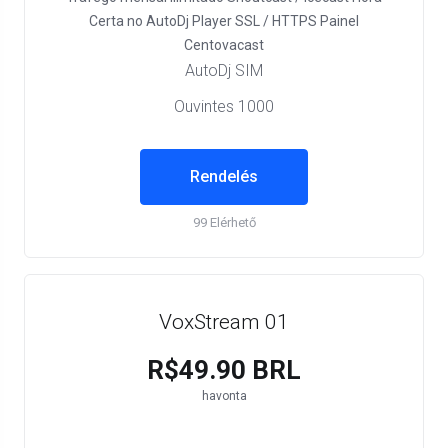
Certa no AutoDj
Player SSL / HTTPS
Painel
Centovacast
AutoDj SIM
Ouvintes 1000
Rendelés
99 Elérhető
VoxStream 01
R$49.90 BRL
havonta