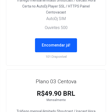
Tráfego mensal ilimitado
Shoutcast / Icecast
Hora
Certa no AutoDj
Player SSL / HTTPS
Painel
Centovacast
AutoDj SIM
Ouvintes 500
Encomendar já!
101 Disponível
Plano 03 Centova
R$49.90 BRL
Mensalmente
Tráfego mensal ilimitado
Shoutcast / Icecast
Hora