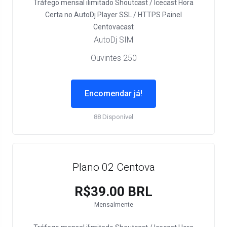
Tráfego mensal ilimitado
Shoutcast / Icecast
Hora
Certa no AutoDj
Player SSL / HTTPS
Painel
Centovacast
AutoDj SIM
Ouvintes 250
Encomendar já!
88 Disponível
Plano 02 Centova
R$39.00 BRL
Mensalmente