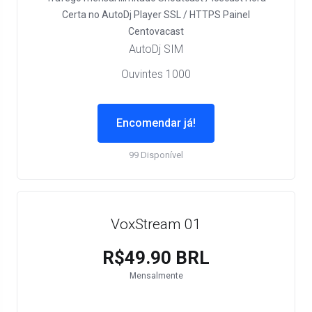
Certa no AutoDj
Player SSL / HTTPS
Painel
Centovacast
AutoDj SIM
Ouvintes 1000
Encomendar já!
99 Disponível
VoxStream 01
R$49.90 BRL
Mensalmente