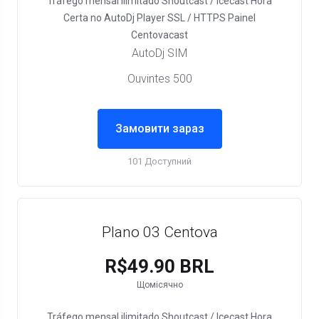
Tráfego mensal ilimitado
Shoutcast / Icecast
Hora
Certa no AutoDj
Player SSL / HTTPS
Painel
Centovacast
AutoDj SIM
Ouvintes 500
Замовити зараз
101 Доступний
Plano 03 Centova
R$49.90 BRL
Щомісячно
Tráfego mensal ilimitado
Shoutcast / Icecast
Hora