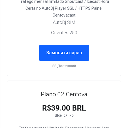
Tráfego mensal ilimitado
Shoutcast / Icecast
Hora
Certa no AutoDj
Player SSL / HTTPS
Painel
Centovacast
AutoDj SIM
Ouvintes 250
Замовити зараз
88 Доступний
Plano 02 Centova
R$39.00 BRL
Щомісячно